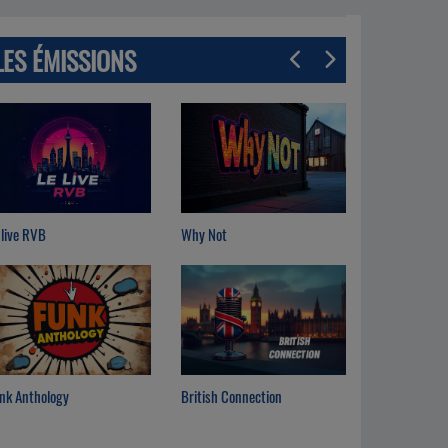
LES ÉMISSIONS
y Not
Ces années là
itish Connection
Michel Pruvot Accordéon