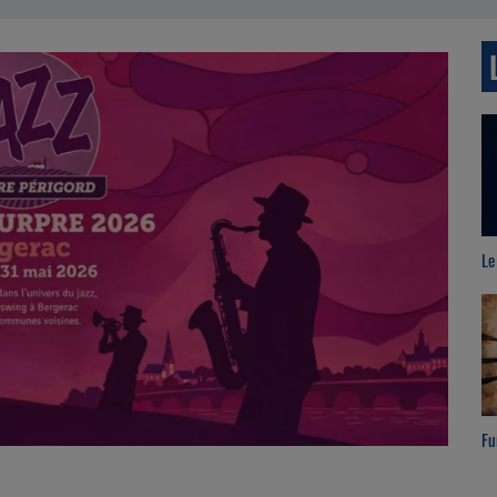
Le live RVB
Wh
Funk Anthology
Br