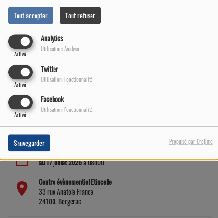
Tout accepter
Tout refuser
Analytics
Utilisation: Analyse
Activé
Twitter
Utilisation: Fonctionnalité
Activé
Facebook
Utilisation: Fonctionnalité
Activé
Propulsé par Orejime
Sauvegarder
Du
17 octobre 2025
à 18h00
au
17 juillet 2026
à 08h00
Centre évènementiel Etincelle
33 rue Anatole France
24100, Bergerac