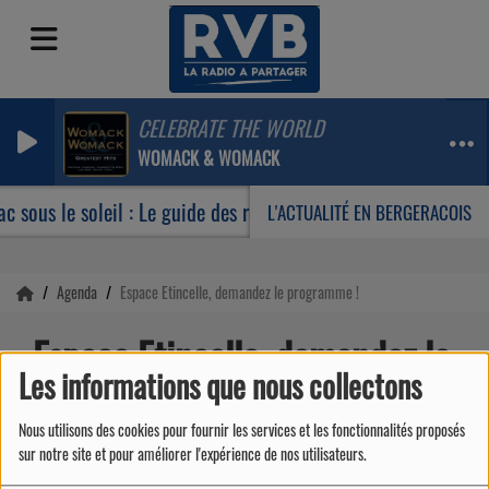
CELEBRATE THE WORLD
WOMACK & WOMACK
c sous le soleil : Le guide des rendez-vous incontournables de
L'ACTUALITÉ EN BERGERACOIS
Agenda
Espace Etincelle, demandez le programme !
Espace Etincelle, demandez le
Les informations que nous collectons
programme !
Nous utilisons des cookies pour fournir les services et les fonctionnalités proposés
sur notre site et pour améliorer l'expérience de nos utilisateurs.