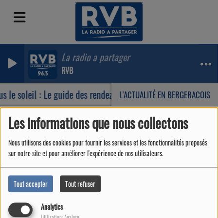
La radio a partager
RVB
s le soleil : Le guide des rendez-vous incontournables de votr
L'ACTUALITÉ EN BERGERACOIS
Les informations que nous collectons
Podcasts
RSS
Nous utilisons des cookies pour fournir les services et les fonctionnalités proposés
Podcasts
sur notre site et pour améliorer l'expérience de nos utilisateurs.
Tout accepter
Tout refuser
Analytics
Utilisation: Analyse