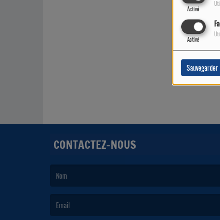
Uti
Activé
Fa
Uti
Activé
Sauvegarder
CONTACTEZ-NOUS
(Le nom est obligatoire. )