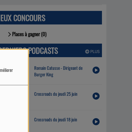
JEUX CONCOURS
Places à gagner (0)
DERNIERS PODCASTS
PLUS
Romain Catusse - Dirigeant de
améliorer
Burger King
Crossroads du jeudi 25 juin
Crossroads du jeudi 18 juin