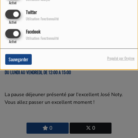
Activé
Twitter
Utilisation: Fonctionnalité
Activé
Facebook
Utilisation: Fonctionnalité
Activé
Propulsé par Orejime
Sauvegarder
DU LUNDI AU VENDREDI, DE 12:00 À 15:00
La pause déjeuner présenté par l'excellent José Noty.
Vous allez passer un excellent moment !
0
0