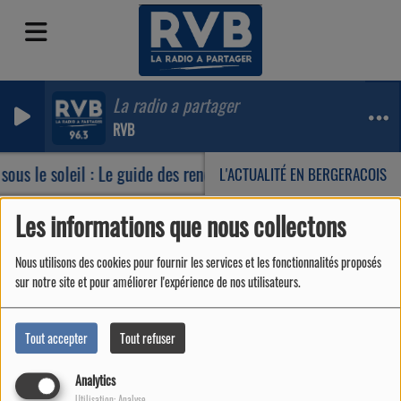
La radio a partager
RVB
ous le soleil : Le guide des rendez-vous incontournables de vo
L'ACTUALITÉ EN BERGERACOIS
Les informations que nous collectons
Emissions
La pause déjeuner
Nous utilisons des cookies pour fournir les services et les fonctionnalités proposés
La pause déjeuner
sur notre site et pour améliorer l'expérience de nos utilisateurs.
Tout accepter
Tout refuser
Analytics
Utilisation: Analyse