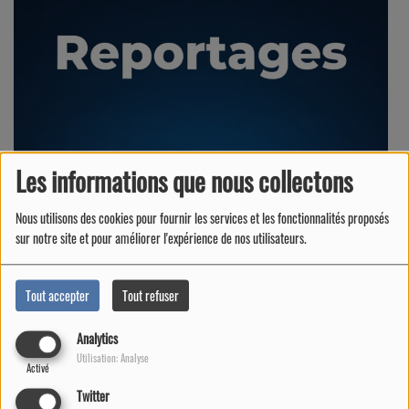
Les informations que nous collectons
Nous utilisons des cookies pour fournir les services et les fonctionnalités proposés
sur notre site et pour améliorer l'expérience de nos utilisateurs.
Tout accepter
Tout refuser
Analytics
Utilisation: Analyse
Tous les reportages RVB
Activé
Twitter