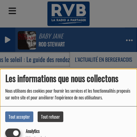
BABY JANE
ROD STEWART
 le soleil : Le guide des rendez-vous incontournables de votre
L'ACTUALITÉ EN BERGERACOIS
Les informations que nous collectons
Emissions
De bons matins !
Nous utilisons des cookies pour fournir les services et les fonctionnalités proposés
De bons matins !
sur notre site et pour améliorer l'expérience de nos utilisateurs.
Tout accepter
Tout refuser
Analytics