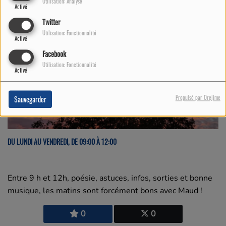
Utilisation: Analyse
Activé
Twitter
Utilisation: Fonctionnalité
Activé
Facebook
Utilisation: Fonctionnalité
Activé
Propulsé par Orejime
Sauvegarder
DU LUNDI AU VENDREDI, DE 09:00 À 12:00
Entre 9 h et 12h, poésie, astuces, infos, sorties et bonne
musique, les matins sont forcément bons avec Maud !
0
0