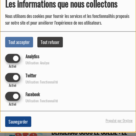
Les informations que nous collectons
Nous utilisons des cookies pour fournir les services et les fonctionnalités proposés
sur notre site et pour améliorer l'expérience de nos utilisateurs.
Tout accepter
Tout refuser
Analytics
Utilisation: Analyse
Activé
Twitter
UN ÉTÉ VIBRANT À BERGERAC :
Utilisation: Fonctionnalité
Activé
CULTURE, TERROIR ET CONVIVIALITÉ
Facebook
AU QUAI CYRANO
Utilisation: Fonctionnalité
Activé
Propulsé par Orejime
Sauvegarder
BERGERAC SOUS LE SOLEIL : LE