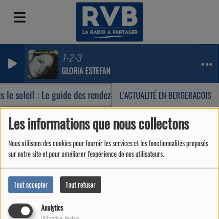
1-2-3
GLORIA ESTEFAN
 le soleil : Le guide des rendez-vous incontournables de votre
L'ACTUALITÉ EN BERGERACOIS
Les informations que nous collectons
Jeux Concours
RSS
Nous utilisons des cookies pour fournir les services et les fonctionnalités proposés
Jeux Concours
sur notre site et pour améliorer l'expérience de nos utilisateurs.
Tout accepter
Tout refuser
Analytics
Utilisation: Analyse