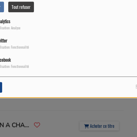
Acheter ce titre
r
Tout refuser
alytics
lisation: Analyse
itter
Acheter ce titre
lisation: Fonctionnalité
cebook
lisation: Fonctionnalité
Acheter ce titre
TOUT A CHANGE (RIEN A CHANGE)
Acheter ce titre