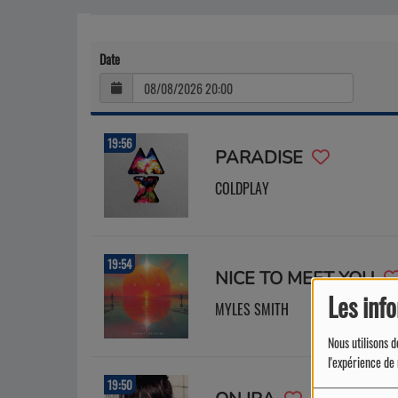
Date
19:56
PARADISE
COLDPLAY
19:54
NICE TO MEET YOU
Les inf
MYLES SMITH
Nous utilisons d
l'expérience de 
19:50