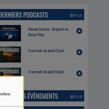
DERNIERS PODCASTS
PLUS
Romain Catusse - Dirigeant de
Burger King
Crossroads du jeudi 25 juin
Crossroads du jeudi 18 juin
améliorer
PROCHAINS ÉVÈNEMENTS
PLUS