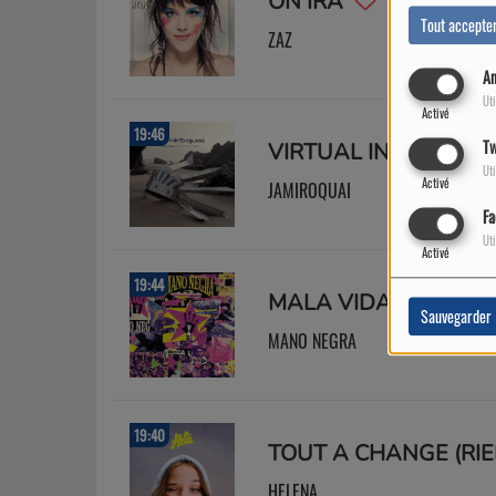
ON IRA
Tout accepte
ZAZ
An
Uti
Activé
19:46
Tw
VIRTUAL INSANITY.
Uti
Activé
JAMIROQUAI
Fa
Uti
Activé
19:44
MALA VIDA
Sauvegarder
MANO NEGRA
19:40
HELENA