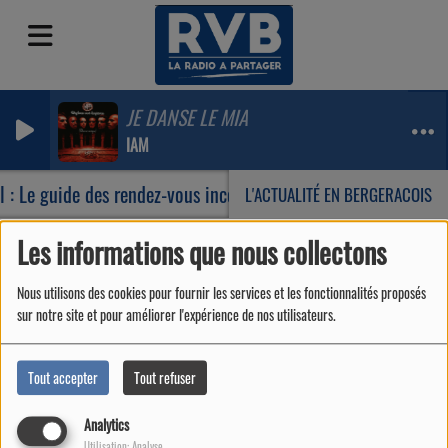
JE DANSE LE MIA
IAM
l : Le guide des rendez-vous incontournables de votre été
L'ACTUALITÉ EN BERGERACOIS
Les informations que nous collectons
Vidéos
RSS
Nous utilisons des cookies pour fournir les services et les fonctionnalités proposés
Vidéos
sur notre site et pour améliorer l'expérience de nos utilisateurs.
Tout accepter
Tout refuser
Analytics
Utilisation: Analyse