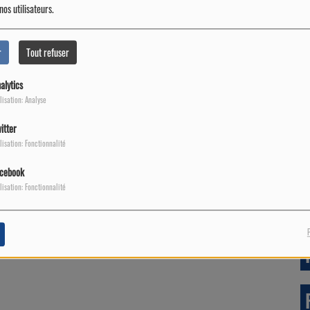
nos utilisateurs.
r
Tout refuser
alytics
lisation: Analyse
itter
Accordéon tous les dimanches matins pour bien
lisation: Fonctionnalité
cebook
lisation: Fonctionnalité