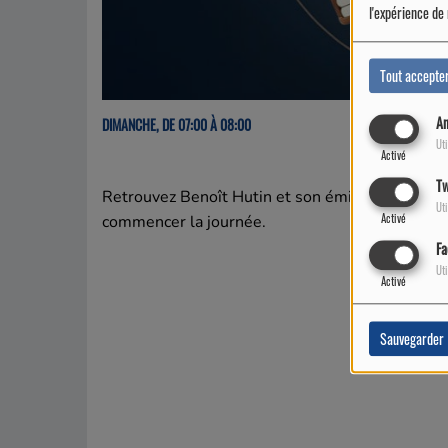
l'expérience de 
Tout accepte
An
DIMANCHE, DE 07:00 À 08:00
Uti
Activé
Tw
Retrouvez Benoît Hutin et son émission Rétro 
Uti
Activé
commencer la journée.
Fa
Uti
Activé
Sauvegarder